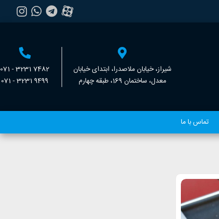
شیراز، خیابان ملاصدرا، ابتدای خیابان
071 - 3231 7482
معدل، ساختمان 169، طبقه چهارم
071 - 3231 9499
تماس با ما