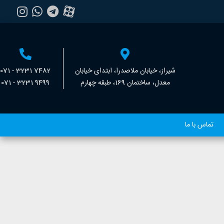
شیراز، خیابان ملاصدرا، ابتدای خیابان
071 - 3231 7482
معدل، ساختمان 169، طبقه چهارم
071 - 3231 9499
تماس با ما