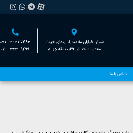
شیراز، خیابان ملاصدرا، ابتدای خیابان
071 - 3231 7482
معدل، ساختمان 169، طبقه چهارم
071 - 3231 9499
تماس با ما